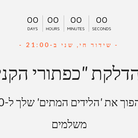
0
0
0
0
0
0
0
0
DAYS
HOURS
MINUTES
SECONDS
- שידור חי, שני ב-21:00 -
דלקת
"
כפתורי הקני
פוך את
'
הלידים המתים
'
משלמים