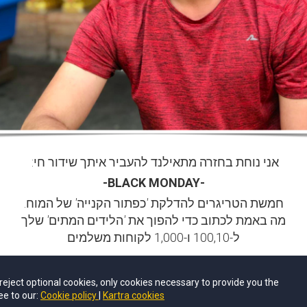
אני נוחת בחזרה מתאילנד להעביר איתך שידור חי:
-BLACK MONDAY-
חמשת הטריגרים להדלקת
'
כפתור הקנייה
'
של המוח.
מה באמת לכתוב כדי להפוך את
'
הלידים המתים
'
שלך
ל-100,10 ו-1,000 לקוחות משלמים
יש 500 מקומות בלבד
u reject optional cookies, only cookies necessary to provide you the
ee to our:
Cookie policy
Kartra cookies
 על בסיס מקום פנוי: הקישור יישלח במייל וגם בוואטסאפ לפני